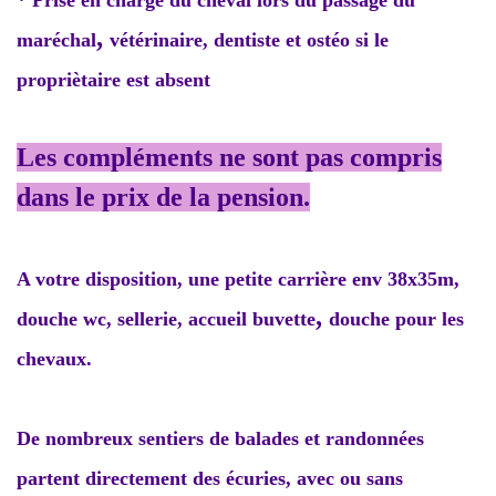
* Prise en charge du cheval lors du passage du
,
maréchal
vétérinaire, dentiste et ostéo si le
propriètaire est absent
Les compléments ne sont pas compris
dans le prix de la pension.
A votre disposition, une petite carrière env 38x35m,
,
douche wc, sellerie, accueil buvette
douche pour les
chevaux.
De nombreux sentiers de balades et randonnées
partent directement des écuries, avec ou sans